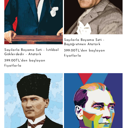
Sayılarla Boyama Seti -
Başöğretmen Atatürk
Sayılarla Boyama Seti - İstikbal
Normal
399.00TL'den başlayan
Göklerdedir - Atatürk
fiyat
fiyatlarla
Normal
399.00TL'den başlayan
fiyat
fiyatlarla