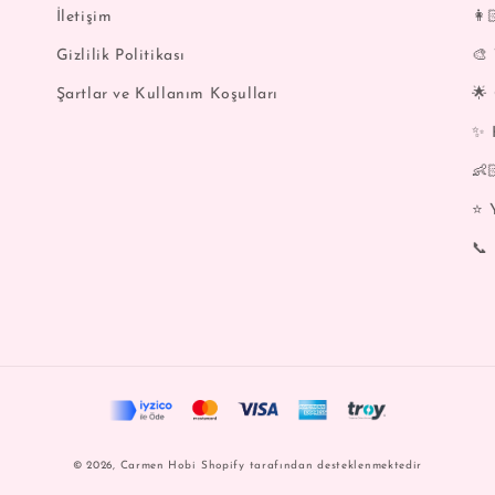
İletişim
👩
Gizlilik Politikası
🎨
Şartlar ve Kullanım Koşulları
🌟
✨ 
👶
⭐️
📞 
Ödeme
© 2026,
Carmen Hobi
Shopify tarafından desteklenmektedir
yöntemleri