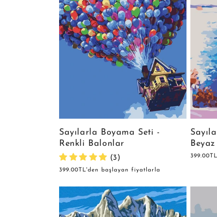
Sayıla
Sayılarla Boyama Seti -
Beyaz
Renkli Balonlar
Normal
399.00TL
(3)
fiyat
Normal
399.00TL'den başlayan fiyatlarla
fiyat