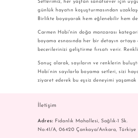
Setlerimiz, her yaştan sanatsever için uygu
günlük hayatın koşuşturmasından uzaklaşara
Birlikte boyayarak hem eğlenebilir hem de bi
Carmen Hobi'nin doğa manzarası kategorisi, 
boyama esnasında her bir detayın ortaya çı
becerilerinizi geliştirme fırsatı verir. Renk
Sonuç olarak, sayıların ve renklerin bulu
Hobi’nin sayılarla boyama setleri, sizi h
ziyaret ederek bu eşsiz deneyimi yaşamak içi
İletişim
Adres:
Fidanlık Mahallesi, Sağlık-1 Sk.
No:41/A, 06420 Çankaya/Ankara, Türkiye