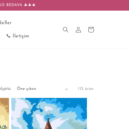
GO BEDAVA 🎄🎄🎄
eller
Oturum
Sepet
aç
📞 İletişim
lçütü:
113 ürün