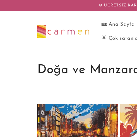
İçeriğe
❄️ ÜCRETSİZ KAR
atla
🏡 Ana Sayfa
🌟 Çok satanl
Doğa ve Manzara