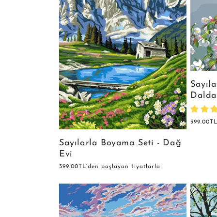
Sayıla
Dalda
Normal
399.00TL
fiyat
Sayılarla Boyama Seti - Dağ
Evi
Normal
399.00TL'den başlayan fiyatlarla
fiyat