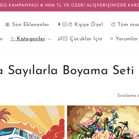
GO KAMPANYASI ❄️ 1000 TL VE ÜZERİ ALIŞVERİŞİNİZDE KAR
🎀 Son Eklenenler
👩🏻‍🎨 Kişiye Özel
🎨 Tüm mod
ar
✨ Kategoriler
👶🏻 Çocuklar İçin
⭐️ Yorumlar
 Sayılarla Boyama Seti
Sıralama ö