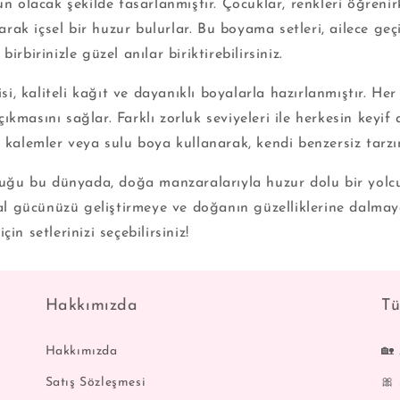
n olacak şekilde tasarlanmıştır. Çocuklar, renkleri öğrenir
k içsel bir huzur bulurlar. Bu boyama setleri, ailece geçir
rbirinizle güzel anılar biriktirebilirsiniz.
kaliteli kağıt ve dayanıklı boyalarla hazırlanmıştır. Her s
kmasını sağlar. Farklı zorluk seviyeleri ile herkesin keyif
li kalemler veya sulu boya kullanarak, kendi benzersiz tarzın
ştuğu bu dünyada, doğa manzaralarıyla huzur dolu bir yol
ayal gücünüzü geliştirmeye ve doğanın güzelliklerine dalma
n setlerinizi seçebilirsiniz!
Hakkımızda
Tü
Hakkımızda
🏡
Satış Sözleşmesi
🎀