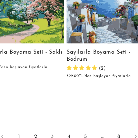
Sayılarla Boyama Seti -
rla Boyama Seti - Saklı
Bodrum
'den başlayan fiyatlarla
(2)
Normal
399.00TL'den başlayan fiyatlarla
fiyat
1
2
4
5
8
3
…