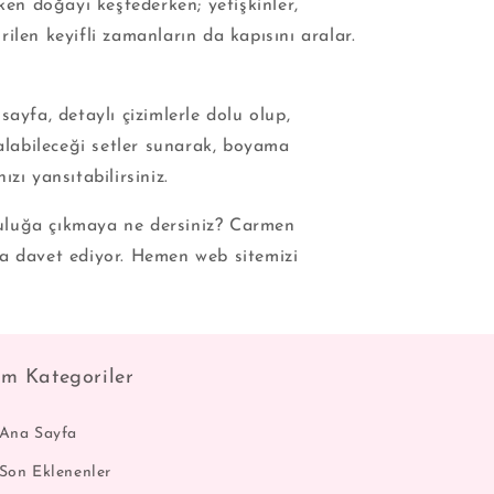
ken doğayı keşfederken; yetişkinler,
ilen keyifli zamanların da kapısını aralar.
ayfa, detaylı çizimlerle dolu olup,
 alabileceği setler sunarak, boyama
ızı yansıtabilirsiniz.
culuğa çıkmaya ne dersiniz? Carmen
ya davet ediyor. Hemen web sitemizi
m Kategoriler
 Ana Sayfa
 Son Eklenenler