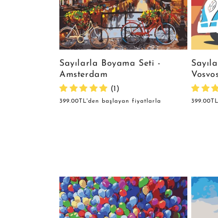
Sayılarla Boyama Seti -
Sayıla
Amsterdam
Vosvo
(1)
Normal
399.00TL'den başlayan fiyatlarla
Normal
399.00TL
fiyat
fiyat