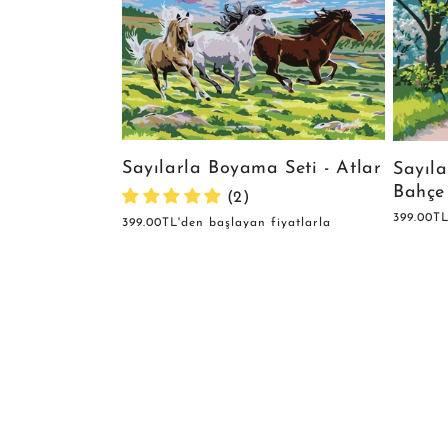
Sayılarla Boyama Seti - Atlar
Sayıla
Bahçe
(2)
Normal
399.00TL
Normal
399.00TL'den başlayan fiyatlarla
fiyat
fiyat