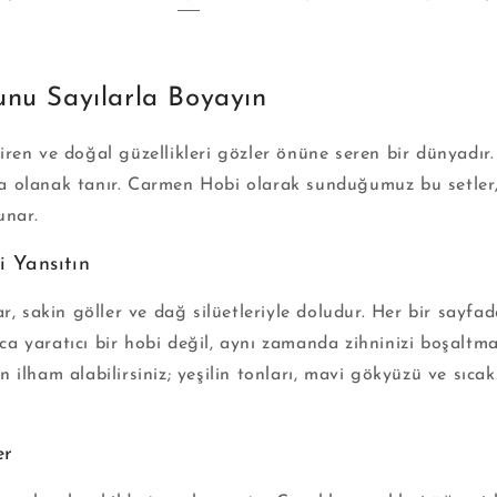
nu Sayılarla Boyayın
ren ve doğal güzellikleri gözler önüne seren bir dünyadır
 olanak tanır. Carmen Hobi olarak sunduğumuz bu setler, 
unar.
i Yansıtın
, sakin göller ve dağ silüetleriyle doludur. Her bir sayfad
ızca yaratıcı bir hobi değil, aynı zamanda zihninizi boşaltm
ilham alabilirsiniz; yeşilin tonları, mavi gökyüzü ve sıcak
er