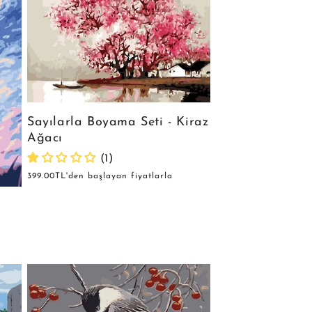
Sayılarla Boyama Seti - Kiraz
Ağacı
(1)
Normal
399.00TL'den başlayan fiyatlarla
fiyat