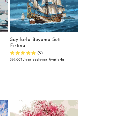
Sayılarla Boyama Seti -
Fırtına
(5)
Normal
399.00TL'den başlayan fiyatlarla
fiyat