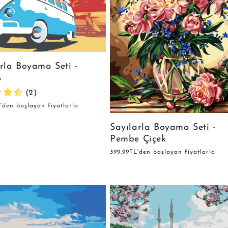
rla Boyama Seti -
s
(2)
'den başlayan fiyatlarla
Sayılarla Boyama Seti -
Pembe Çiçek
Normal
399.99TL'den başlayan fiyatlarla
fiyat