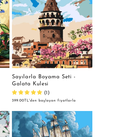
Sayılarla Boyama Seti -
Galata Kulesi
(1)
Normal
399.00TL'den başlayan fiyatlarla
fiyat