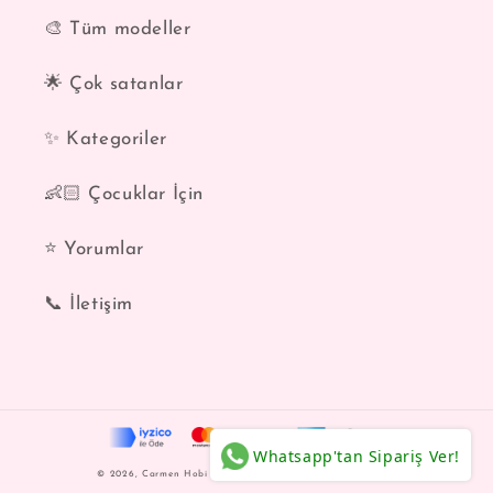
🎨 Tüm modeller
🌟 Çok satanlar
✨ Kategoriler
👶🏻 Çocuklar İçin
⭐️ Yorumlar
📞 İletişim
Whatsapp'tan Sipariş Ver!
Ödeme
© 2026,
Carmen Hobi
Shopify tarafından desteklenmektedir
yöntemleri