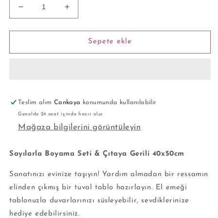
Sayılarla
Sayılarla
Boyama
Boyama
Seti
Seti
-
-
Sepete ekle
Küçük
Küçük
Meydan
Meydan
için
için
adedi
adedi
azaltın
artırın
Teslim alım
Cankaya
konumunda kullanılabilir
Genelde 24 saat içinde hazır olur
Mağaza bilgilerini görüntüleyin
Sayılarla Boyama Seti & Çıtaya Gerili 40x50cm
Sanatınızı evinize taşıyın! Yardım almadan bir ressamın
elinden çıkmış bir tuval tablo hazırlayın. El emeği
tablonuzla duvarlarınızı süsleyebilir, sevdiklerinize
hediye edebilirsiniz.