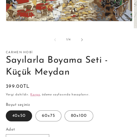
Medya
1
M
modda
2
oynatın
m
/
1
/
4
o
CARMEN HOBI
Sayılarla Boyama Seti -
Küçük Meydan
Normal
399.00TL
fiyat
Vergi dahildir.
Kargo
, ödeme sayfasında hesaplanır.
Boyut seçiniz
40x50
60x75
80x100
Adet