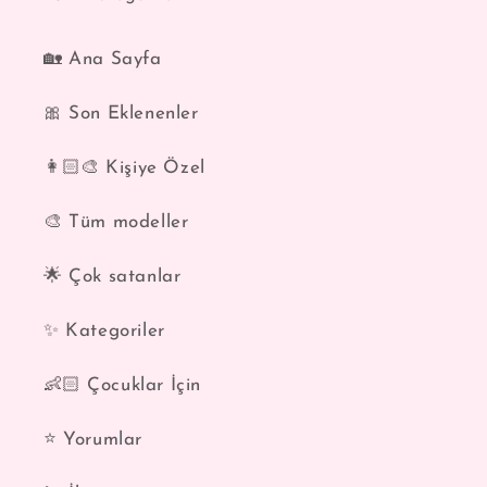
🏡 Ana Sayfa
🎀 Son Eklenenler
👩🏻‍🎨 Kişiye Özel
🎨 Tüm modeller
🌟 Çok satanlar
✨ Kategoriler
👶🏻 Çocuklar İçin
⭐️ Yorumlar