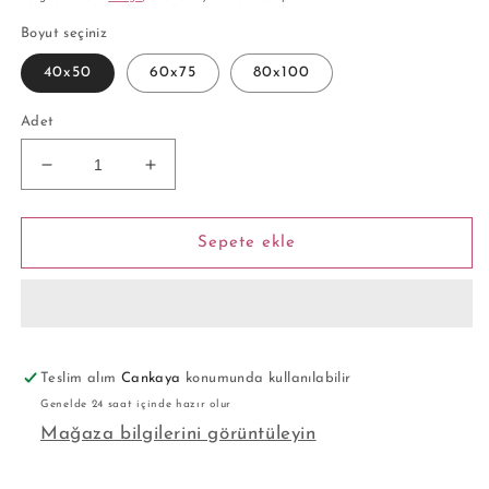
Boyut seçiniz
40x50
60x75
80x100
Adet
Sayılarla
Sayılarla
Boyama
Boyama
Seti
Seti
-
-
Sepete ekle
Şeker
Şeker
Diyarı
Diyarı
için
için
adedi
adedi
azaltın
artırın
Teslim alım
Cankaya
konumunda kullanılabilir
Genelde 24 saat içinde hazır olur
Mağaza bilgilerini görüntüleyin